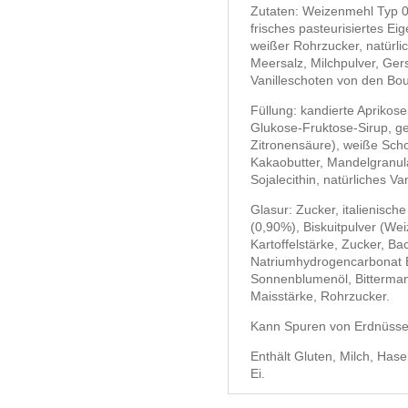
Zutaten: Weizenmehl Typ 0 
frisches pasteurisiertes Eig
weißer Rohrzucker, natürli
Meersalz, Milchpulver, Gers
Vanilleschoten von den Bou
Füllung: kandierte Aprikos
Glukose-Fruktose-Sirup, ge
Zitronensäure), weiße Sch
Kakaobutter, Mandelgranula
Sojalecithin, natürliches Va
Glasur: Zucker, italienisc
(0,90%), Biskuitpulver (We
Kartoffelstärke, Zucker, B
Natriumhydrogencarbonat E
Sonnenblumenöl, Bittermand
Maisstärke, Rohrzucker.
Kann Spuren von Erdnüsse
Enthält Gluten, Milch, Has
Ei.