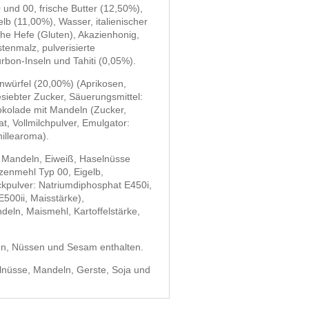
und 00, frische Butter (12,50%),
elb (11,00%), Wasser, italienischer
che Hefe (Gluten), Akazienhonig,
tenmalz, pulverisierte
rbon-Inseln und Tahiti (0,05%).
enwürfel (20,00%) (Aprikosen,
siebter Zucker, Säuerungsmittel:
okolade mit Mandeln (Zucker,
t, Vollmilchpulver, Emulgator:
nillearoma).
he Mandeln, Eiweiß, Haselnüsse
izenmehl Typ 00, Eigelb,
ackpulver: Natriumdiphosphat E450i,
500ii, Maisstärke),
eln, Maismehl, Kartoffelstärke,
n, Nüssen und Sesam enthalten.
elnüsse, Mandeln, Gerste, Soja und