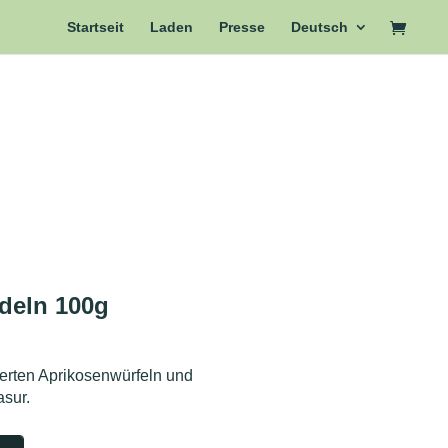
Startseit
Laden
Presse
Deutsch
deln 100g
dierten Aprikosenwürfeln und
sur.