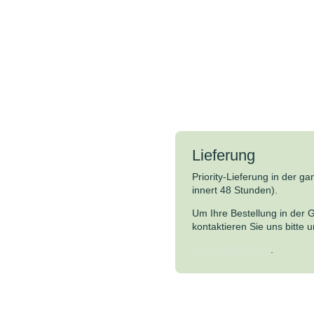
Lieferung
Priority-Lieferung in der g
innert 48 Stunden).
Um Ihre Bestellung in der 
kontaktieren Sie uns bitte
+41 22 840 20 00
.