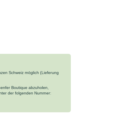
anzen Schweiz möglich (Lieferung
Genfer Boutique abzuholen,
 unter der folgenden Nummer: